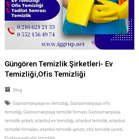
Güngören Temizlik Şirketleri- Ev
Temizliği,Ofis Temizliği
Blog
Gaziosmanpaşa ev temizliği
,
Gaziosmanpaşa ofis
temizliği
,
Gaziosmanpaşa temizlik firması
,
Gaziosmanpaşa
temizlik şirketi
,
istanbul ev temizliği
,
istanbul temizlik
,
istanbul
temizlik firmaları
,
istanbul temizlik şirketi
,
ofis temizlik ücreti
,
Profesyonel ofis temizliği